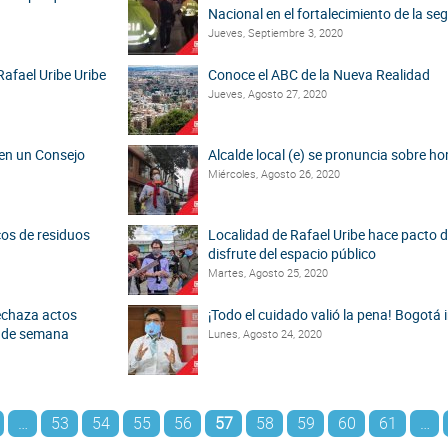
Nacional en el fortalecimiento de la seg
Jueves, Septiembre 3, 2020
Rafael Uribe Uribe
Conoce el ABC de la Nueva Realidad
Jueves, Agosto 27, 2020
 en un Consejo
Alcalde local (e) se pronuncia sobre ho
Miércoles, Agosto 26, 2020
cos de residuos
Localidad de Rafael Uribe hace pacto 
disfrute del espacio público
Martes, Agosto 25, 2020
rechaza actos
¡Todo el cuidado valió la pena! Bogotá
n de semana
Lunes, Agosto 24, 2020
…
53
54
55
56
57
58
59
60
61
…