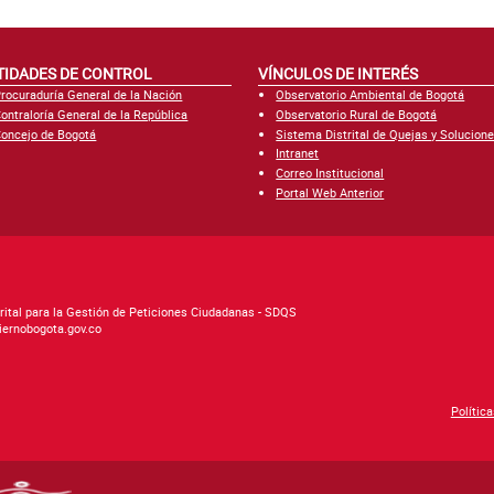
TIDADES DE CONTROL
VÍNCULOS DE INTERÉS
rocuraduría General de la Nación
Observatorio Ambiental de Bogotá
ontraloría General de la República
Observatorio Rural de Bogotá
oncejo de Bogotá
Sistema Distrital de Quejas y Solucion
Intranet
Correo Institucional
Portal Web Anterior
rital para la Gestión de Peticiones Ciudadanas - SDQS
biernobogota.gov.co
Polític