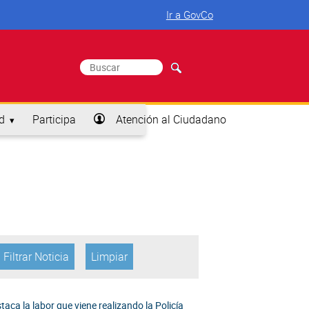
Ir a GovCo
Buscar
Formulario de búsqueda
d
Participa
Atención al Ciudadano
taca la labor que viene realizando la Policía