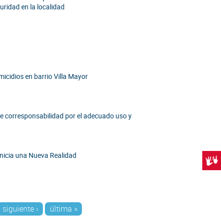
uridad en la localidad
micidios en barrio Villa Mayor
de corresponsabilidad por el adecuado uso y
 inicia una Nueva Realidad
Centr
siguiente ›
última »