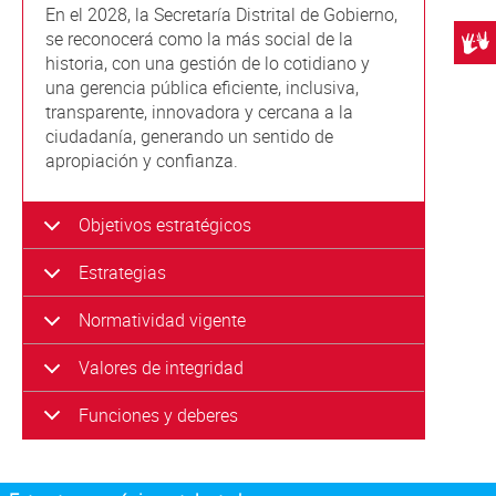
En el 2028, la Secretaría Distrital de Gobierno,
se reconocerá como la más social de la
Centr
historia, con una gestión de lo cotidiano y
una gerencia pública eficiente, inclusiva,
transparente, innovadora y cercana a la
ciudadanía, generando un sentido de
apropiación y confianza.
Objetivos estratégicos
Estrategias
Normatividad vigente
Valores de integridad
Funciones y deberes