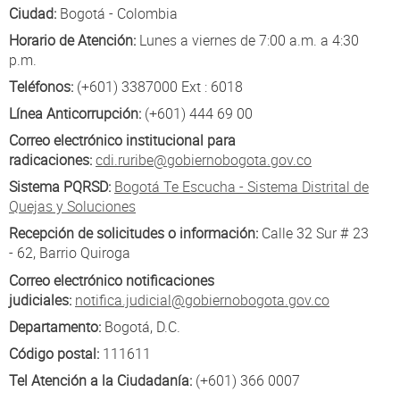
Participa
Ciudad:
Bogotá - Colombia
Atención al Ciudadano
Horario de Atención:
Lunes a viernes de 7:00 a.m. a 4:30
p.m.
Teléfonos:
(+601) 3387000 Ext : 6018
Línea Anticorrupción:
(+601) 444 69 00
Correo electrónico institucional para
radicaciones:
cdi.ruribe@gobiernobogota.gov.co
Sistema PQRSD:
Bogotá Te Escucha - Sistema Distrital de
Quejas y Soluciones
Recepción de solicitudes o información:
Calle 32 Sur # 23
- 62, Barrio Quiroga
Correo electrónico notificaciones
judiciales:
notifica.judicial@gobiernobogota.gov.co
Departamento:
Bogotá, D.C.
Código postal:
111611
Tel Atención a la Ciudadanía:
(+601) 366 0007