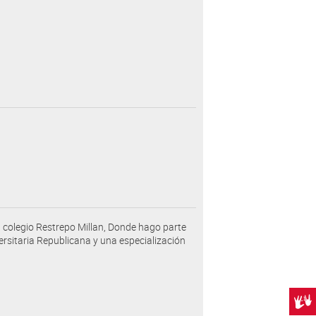
el colegio Restrepo Millan, Donde hago parte
ersitaria Republicana y una especialización
Centr