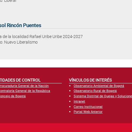
o: Liberal
sol Rincón Puentes
a de la localidad Rafael Uribe Uribe 2024-2027
do: Nuevo Liberalismo
TIDADES DE CONTROL
VÍNCULOS DE INTERÉS
rocuraduría General de la Nación
Observatorio Ambiental de Bogotá
ontraloría General de la República
Observatorio Rural de Bogotá
oncejo de Bogotá
Sistema Distrital de Quejas y Solucion
Intranet
Correo Institucional
Portal Web Anterior