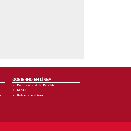
GOBIERNO EN LÍNEA
Presidencia de la República
MinTIC
es
Gobierno en Línea