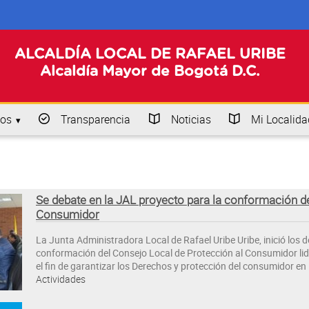
ALCALDÍA LOCAL DE RAFAEL URIBE
Alcaldía Mayor de Bogotá D.C.
os
Transparencia
Noticias
Mi Localida
Se debate en la JAL proyecto para la conformación de
Consumidor
La Junta Administradora Local de Rafael Uribe Uribe, inició los 
conformación del Consejo Local de Protección al Consumidor lide
el fin de garantizar los Derechos y protección del consumidor en 
Actividades