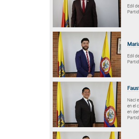
Edil d
Parti
Mari
Edil d
Parti
Faus
Nací e
en el 
en der
Partid