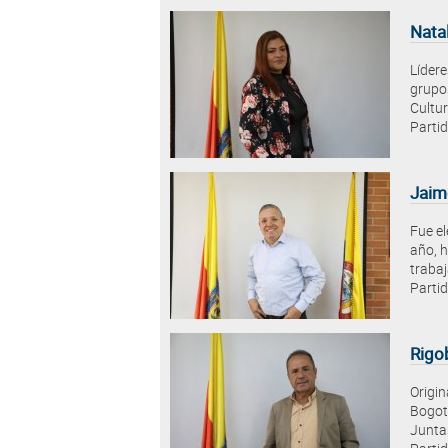
Nata
Lídere
grupos
Cultur
Partid
Jaim
Fue el
año, h
trabaj
Partid
Rigo
Origin
Bogotá
Junta