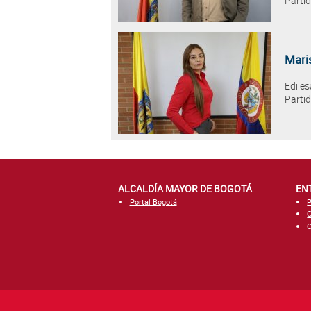
Partid
Mari
Ediles
Parti
ALCALDÍA MAYOR DE BOGOTÁ
EN
Portal Bogotá
P
C
C