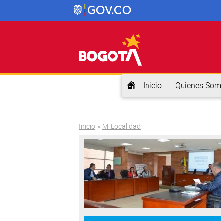
Inicio
Quienes Som
Usted está aquí
Inicio
»
Mi Localidad