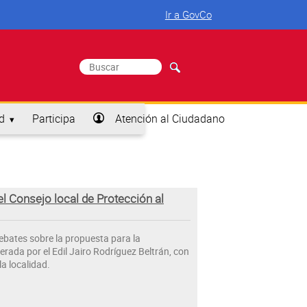
Ir a GovCo
Buscar
Formulario de búsqueda
d
Participa
Atención al Ciudadano
l Consejo local de Protección al
debates sobre la propuesta para la
rada por el Edil Jairo Rodríguez Beltrán, con
la localidad.